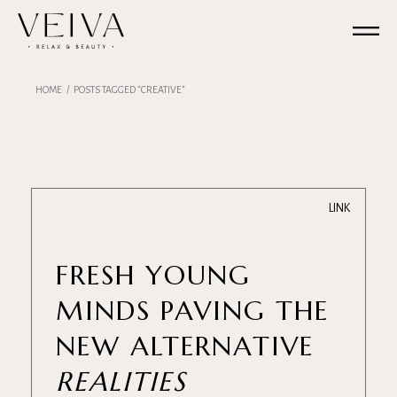
Skip
to
the
content
HOME
POSTS TAGGED "CREATIVE"
LINK
FRESH YOUNG
MINDS PAVING THE
NEW ALTERNATIVE
REALITIES