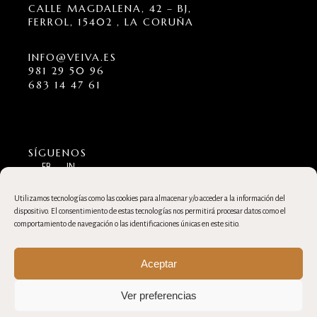
CALLE MAGDALENA, 42 – BJ,
FERROL, 15402 , LA CORUÑA
INFO@VEIVA.ES
981 29 50 96
683 14 47 61
SÍGUENOS
FB
IN
Utilizamos tecnologías como las cookies para almacenar y/o acceder a la información del
© 2023
dispositivo. El consentimiento de estas tecnologías nos permitirá procesar datos como el
BY
VEIVA
comportamiento de navegación o las identificaciones únicas en este sitio.
Aceptar
Ver preferencias