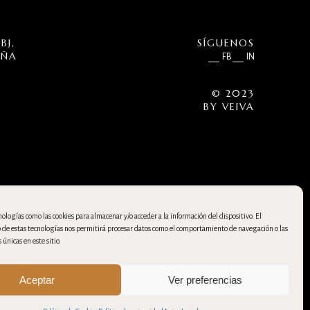
BJ,
SÍGUENOS
UÑA
FB
IN
© 2023
BY
VEIVA
ologías como las cookies para almacenar y/o acceder a la información del dispositivo. El
de estas tecnologías nos permitirá procesar datos como el comportamiento de navegación o las
 únicas en este sitio.
Aceptar
Ver preferencias