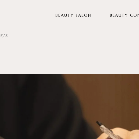
BEAUTY SALON
BEAUTY CO
CEJAS
Diagnóstico Veiva
Tratamientos Facial
Tratamientos Corporal
Diseño de Mirada
Manicura y Pedicura
Depilación
Nutricosmética
Pack para eventos
Tarjeta regalo