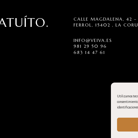
ATUÍTO.
CALLE MAGDALENA, 42 – 
FERROL, 15402 , LA COR
INFO@VEIVA.ES
981 29 50 96
683 14 47 61
Utilizamos tecn
consentimiento 
identificaciones