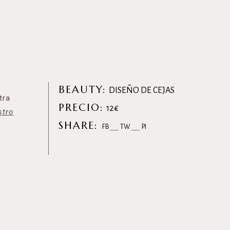
BEAUTY:
DISEÑO DE CEJAS
tra
PRECIO:
12€
stro
SHARE:
FB
TW
PI