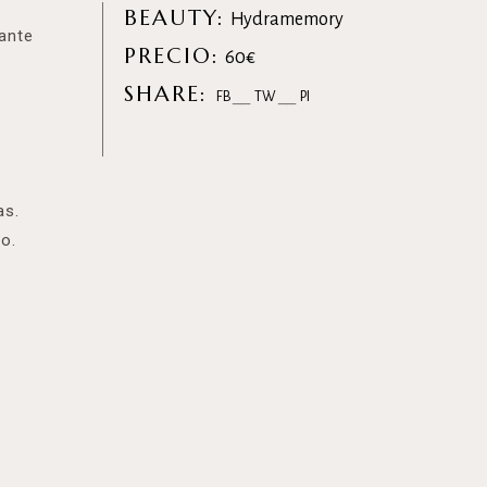
BEAUTY:
Hydramemory
ante
PRECIO:
60€
SHARE:
FB
TW
PI
as.
to.