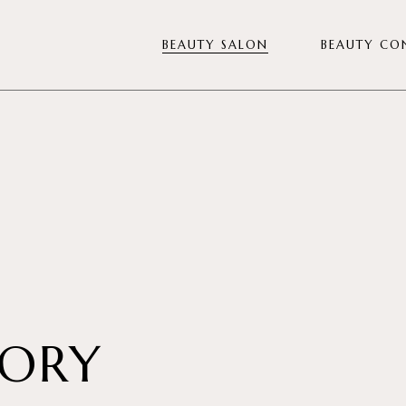
BEAUTY SALON
BEAUTY CO
Diagnóstico Veiva
Tratamientos Facial
Tratamientos Corporal
Diseño de Mirada
Manicura y Pedicura
Depilación
Nutricosmética
ORY
Pack para eventos
Tarjeta regalo