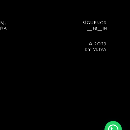
BJ,
SÍGUENOS
UÑA
FB
IN
© 2023
BY
VEIVA