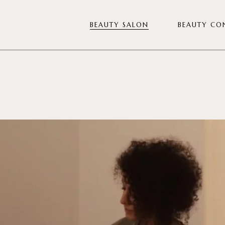
BEAUTY SALON
BEAUTY CO
Diagnóstico Veiva
Tratamientos Facial
Tratamientos Corporal
Diseño de Mirada
Manicura y Pedicura
Depilación
Nutricosmética
Pack para eventos
Tarjeta regalo