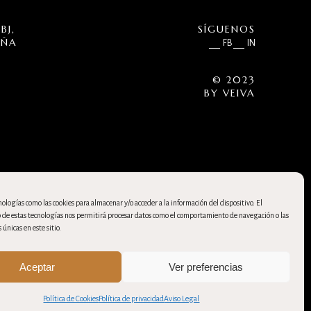
BJ,
SÍGUENOS
UÑA
FB
IN
© 2023
BY
VEIVA
ologías como las cookies para almacenar y/o acceder a la información del dispositivo. El
de estas tecnologías nos permitirá procesar datos como el comportamiento de navegación o las
 únicas en este sitio.
Aceptar
Ver preferencias
Política de Cookies
Política de privacidad
Aviso Legal