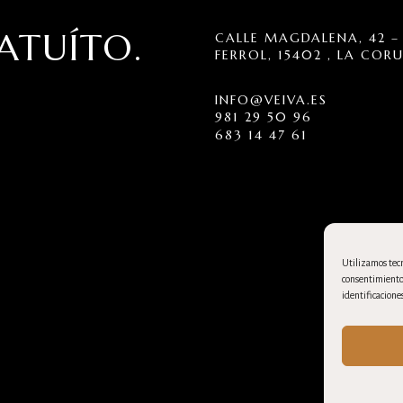
ATUÍTO.
CALLE MAGDALENA, 42 – 
FERROL, 15402 , LA COR
INFO@VEIVA.ES
981 29 50 96
683 14 47 61
Utilizamos tecn
consentimiento 
identificaciones