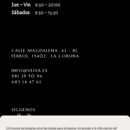
Jue. – Vie.
9:30 – 20:00
Sábados
9:30 – 13:30
CALLE MAGDALENA, 42 – BJ,
FERROL, 15402 , LA CORUÑA
INFO@VEIVA.ES
981 29 50 96
683 14 47 61
SÍGUENOS
FB
IN
Utilizamos tecnologías como las cookies para almacenar y/o acceder a la información del