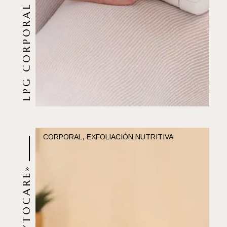
EXFOLIACIÓN NUTRITIVA «OIL PHYTOCARE»
LPG CORPORAL
ENVOLTURA + EXFOLIACIÓN
CORPORAL
EXFOLIACIÓN NUTRITIVA