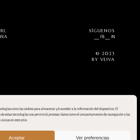
BJ,
SÍGUENOS
UÑA
FB
IN
© 2023
BY
VEIVA
ologías como las cookies para almacenar y/o acceder a la información del dispositivo. El
de estas tecnologías nos permitirá procesar datos como el comportamiento de navegación o las
 únicas en este sitio.
Aceptar
Ver preferencias