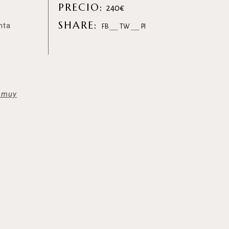
PRECIO:
240€
SHARE:
nta
FB
TW
PI
o muy