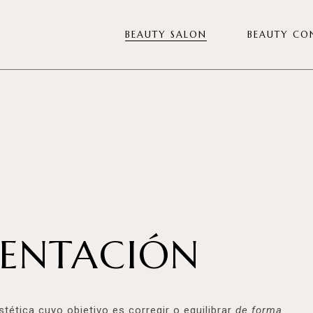
BEAUTY SALON
BEAUTY CO
Diagnóstico Veiva
Tratamientos Facial
Tratamientos Corporal
Diseño de Mirada
Manicura y Pedicura
Depilación
ENTACIÓN
Nutricosmética
Pack para eventos
Tarjeta regalo
tética cuyo objetivo es corregir o equilibrar
de forma