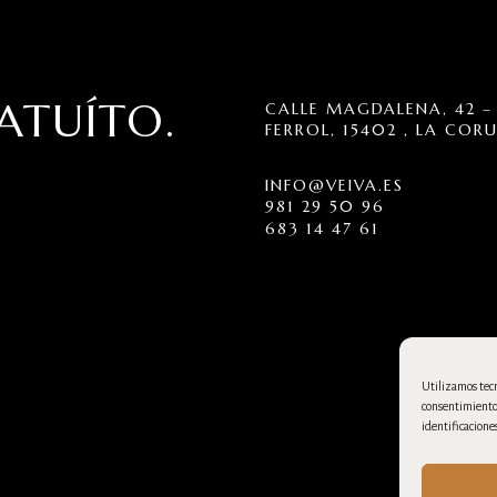
ATUÍTO.
CALLE MAGDALENA, 42 – 
FERROL, 15402 , LA COR
INFO@VEIVA.ES
981 29 50 96
683 14 47 61
Utilizamos tecn
consentimiento 
identificaciones