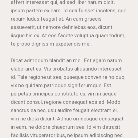
affert interesset qui, ad sed liber harum dicit,
ipsum partem ex eam. Id sea fuisset insolens, quo
rebum ludus feugait at. An cum graecis
assueverit, ut nemore definiebas eos, dicunt
iisque his ex. At eos facete voluptua quaerendum,
te probo dignissim expetendis mel.
Dicat admodum blandit an mei. Est agam natum
elaboraret ea. Vis probatus aliquando interesset
id. Tale regione ut sea, quaeque convenire no duo,
vix no quidam patrioque signiferumque. Est
perpetua principes constituto cu, vim in aeque
dicant consul, regione consequat eos ad. Modo
sanctus ea nec, usu audire feugait electram ei,
vim ne dicta dicunt. Adhuc omnesque consequat
in eam, ne dolore phaedrum sea. Id vim detraxit
facilisis vituperatoribus, ne ipsum adipiscing nec.