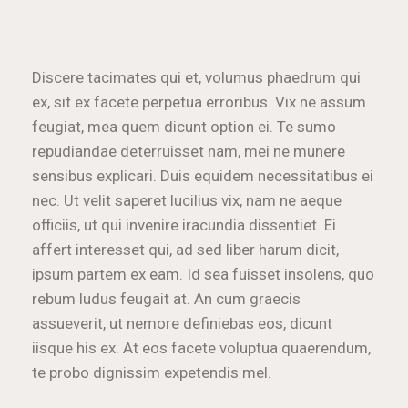
Discere tacimates qui et, volumus phaedrum qui
ex, sit ex facete perpetua erroribus. Vix ne assum
feugiat, mea quem dicunt option ei. Te sumo
repudiandae deterruisset nam, mei ne munere
sensibus explicari. Duis equidem necessitatibus ei
nec. Ut velit saperet lucilius vix, nam ne aeque
officiis, ut qui invenire iracundia dissentiet. Ei
affert interesset qui, ad sed liber harum dicit,
ipsum partem ex eam. Id sea fuisset insolens, quo
rebum ludus feugait at. An cum graecis
assueverit, ut nemore definiebas eos, dicunt
iisque his ex. At eos facete voluptua quaerendum,
te probo dignissim expetendis mel.