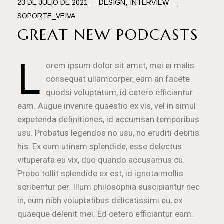
23 DE JULIO DE 2021
DESIGN
INTERVIEW
SOPORTE_VEIVA
GREAT NEW PODCASTS
L
orem ipsum dolor sit amet, mei ei malis
consequat ullamcorper, eam an facete
quodsi voluptatum, id cetero efficiantur
eam. Augue invenire quaestio ex vis, vel in simul
expetenda definitiones, id accumsan temporibus
usu. Probatus legendos no usu, no eruditi debitis
his. Ex eum utinam splendide, esse delectus
vituperata eu vix, duo quando accusamus cu.
Probo tollit splendide ex est, id ignota mollis
scribentur per. Illum philosophia suscipiantur nec
in, eum nibh voluptatibus delicatissimi eu, ex
quaeque delenit mei. Ed cetero efficiantur eam.