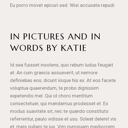
Eu porro movet epicuri sed. Wisi accusata repudi.
IN PICTURES AND IN
WORDS BY KATIE
Id sea fuisset insolens, quo rebum ludus feugait
at. An cum graecis assueverit, ut nemore
definiebas eos, dicunt iisque his ex. At eos facete
voluptua quaerendum, te probo dignissim
expetendis mel. Qui id choro mentitum
consectetuer, qui mandamus prodesset et. Ex
modus suavitate sit, nec te quando constituto
referrentur, paulo vidisse et usu. Soleat delenit vis
et, meis nullam te ius. Vim numquam mediocrem