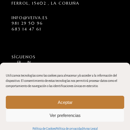
FERROL, 15402 , LA CORUÑA
INFO@VEIVA.ES
981 29 50 96
683 14 47 61
SÍGUENOS
FB
IN
Utilizamos tecnologías como las cookies para almacenar y/o acceder a la información del
© 2023
dispositivo. El consentimiento de estas tecnologías nos permitirá procesar datos como el
BY
VEIVA
comportamiento de navegación o las identificaciones únicas en este sitio.
Aceptar
Ver preferencias
Política de Cookies
Política de privacidad
Aviso Legal