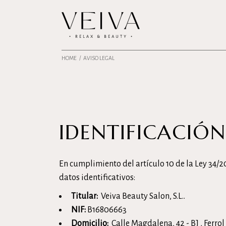
Skip
to
the
content
HOME
AVISO LEGAL
IDENTIFICACIÓN
En cumplimiento del artículo 10 de la Ley 34/20
datos identificativos:
Titular:
Veiva Beauty Salon, S.L..
NIF:
B16806663
Domicilio:
Calle Magdalena, 42 - BJ , Ferrol