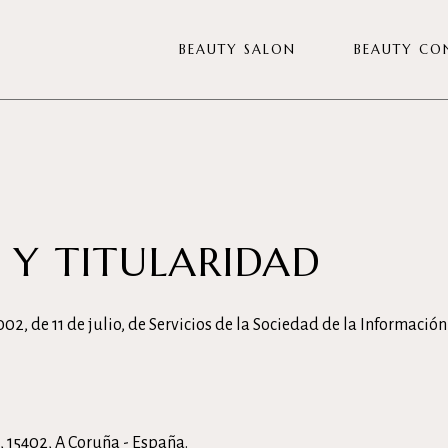
BEAUTY SALON
BEAUTY CO
Diagnóstico Veiva
Tratamientos Facial
Tratamientos Corporal
 Y TITULARIDAD
Diseño de Mirada
Manicura y Pedicura
Depilación
02, de 11 de julio, de Servicios de la Sociedad de la Información
Nutricosmética
Pack para eventos
Tarjeta regalo
 , 15402, A Coruña - España.