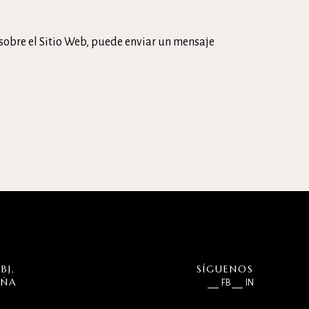
 sobre el Sitio Web, puede enviar un mensaje
BJ,
SÍGUENOS
UÑA
FB
IN